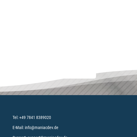
maniac Support-Assistent
maniac KI
Wie kann ich heute helfen?
Tel:
+49 7841 8389020
E-Mail:
info@maniacdev.de