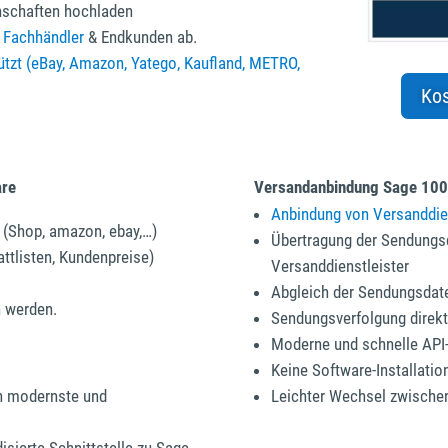
schaften hochladen
 Fachhändler
& Endkunden ab.
ützt (eBay, Amazon, Yatego, Kaufland, METRO,
Kos
are
Versandanbindung Sage 100
Anbindung von Versanddie
 (Shop, amazon, ebay,…)
Übertragung der Sendungsd
attlisten, Kundenpreise)
Versanddienstleister
Abgleich der Sendungsdat
n werden.
Sendungsverfolgung direk
Moderne und schnelle API
Keine Software-Installatio
ch modernste und
Leichter Wechsel zwische