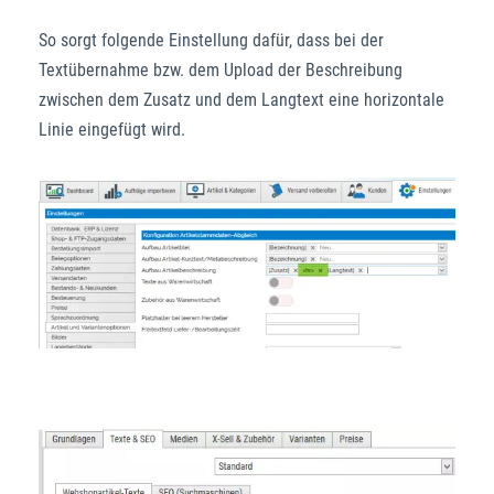
So sorgt folgende Einstellung dafür, dass bei der
Textübernahme bzw. dem Upload der Beschreibung
maniac Support-Assistent
maniac KI
zwischen dem Zusatz und dem Langtext eine horizontale
Linie eingefügt wird.
Wie kann ich heute helfen?