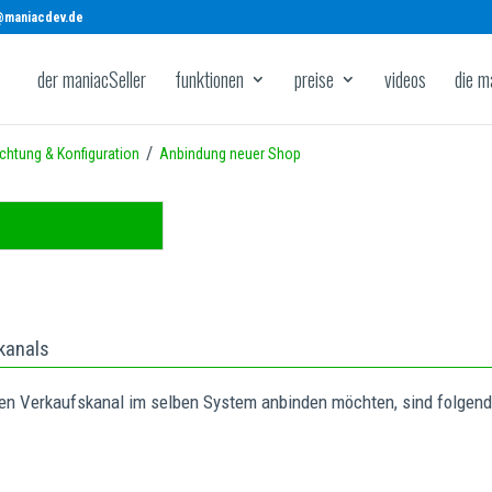
@maniacdev.de
der maniacSeller
funktionen
preise
videos
die m
/
ichtung & Konfiguration
Anbindung neuer Shop
kanals
n Verkaufskanal im selben System anbinden möchten, sind folgende 