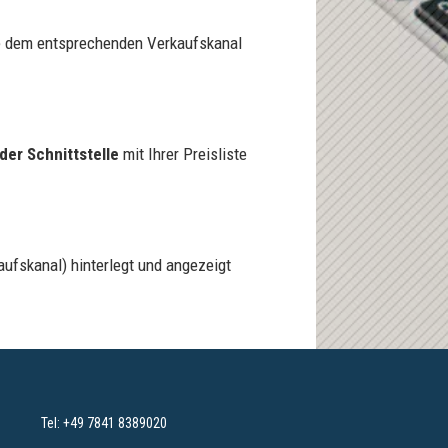
elle dem entsprechenden Verkaufskanal
der Schnittstelle
mit Ihrer Preisliste
aufskanal) hinterlegt und angezeigt
maniac Support-Assistent
maniac KI
Wie kann ich heute helfen?
Tel:
+49 7841 8389020