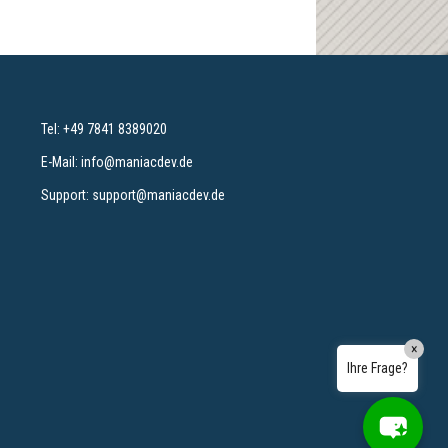
Wie kann ich heute helfen?
Tel:
+49 7841 8389020
E-Mail:
info@maniacdev.de
Support:
support@maniacdev.de
×
Ihre Frage?