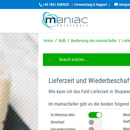
+49 7841 8389020
|
Fernwartung & Support
|
info@m
/
/
/
Home
Wdb
Bedienung des maniacSeller
Lief
Lieferzeit und Wiederbescha
Wie kann ich das Feld Lieferzeit in Shopwa
Im maniacSeller gibt es die beiden folgend