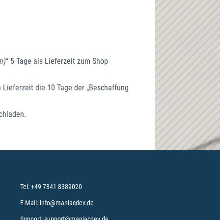
n)
“ 5 Tage als Lieferzeit zum Shop
n Lieferzeit die 10 Tage der „Beschaffung
ochladen.
maniac Support-Assistent
maniac KI
Wie kann ich heute helfen?
Tel:
+49 7841 8389020
E-Mail:
info@maniacdev.de
Support:
support@maniacdev.de