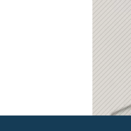
maniac Support-Assistent
maniac KI
Wie kann ich heute helfen?