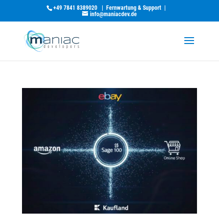
+49 7841 8389020
|
Fernwartung & Support
|
info@maniacdev.de