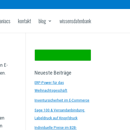
aniacs
kontakt
blog
wissensdatenbank
en E-
Neueste Beiträge
ten.
ERP-Power für das
Weihnachtsgeschäft
Inventursicherheit im E-Commerce
Sage 100 & Versandanbindung:
den
Labeldruck auf Knopfdruck
in
Individuelle Preise im B2B-