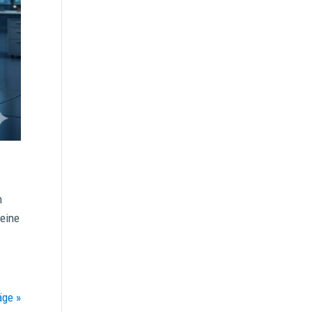
n
 eine
maniac Support-Assistent
maniac KI
äge »