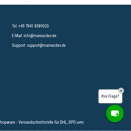
Wie kann ich heute helfen?
Tel:
+49 7841 8389020
E-Mail:
info@maniacdev.de
Support:
support@maniacdev.de
×
Ihre Frage?
hopware - Versandschnittstelle für DHL, DPD uvm.