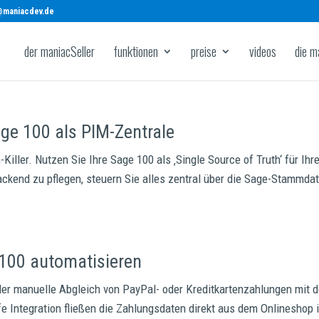
@maniacdev.de
der maniacSeller
funktionen
preise
videos
die m
e 100 als PIM-Zentrale
iller. Nutzen Sie Ihre Sage 100 als ‚Single Source of Truth‘ für Ihr
ckend zu pflegen, steuern Sie alles zentral über die Sage-Stammda
 100 automatisieren
der manuelle Abgleich von PayPal- oder Kreditkartenzahlungen mit 
fe Integration fließen die Zahlungsdaten direkt aus dem Onlineshop 