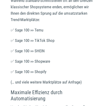
Während Standard-Schnittstellen oft an den Grenzen
maniac Support-Assistent
maniac KI
klassischer Shopsysteme enden, ermöglichen wir
Ihnen den direkten Sprung auf die umsatzstarken
Wie kann ich heute helfen?
Trend-Marktplätze:
✅ Sage 100 »» Temu
✅ Sage 100 »» TikTok Shop
✅ Sage 100 »» SHEIN
✅ Sage 100 »» Shopware
✅ Sage 100 »» Shopify
(… und viele weitere Marktplätze auf Anfrage)
Maximale Effizienz durch
Automatisierung