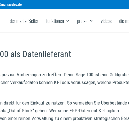
@maniacdev.de
der maniacSeller
funktionen
preise
videos
die m
0 als Datenlieferant
m präzise Vorhersagen zu treffen. Deine Sage 100 ist eine Goldgrube
ischer Verkaufsdaten können KI-Tools voraussagen, welche Produkte
en direkt für den Einkauf zu nutzen. So vermeiden Sie Überbestände
emals „Out of Stock“ gehen. Wer seine ERP-Daten mit KI-Logiken
 von einer reinen Verwaltung zu einem proaktiven strategischen Bera