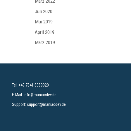
März 2022
Juli 2020
Mai 2019
April 2019
März 2019
maniac Support-Assistent
maniac KI
Wie kann ich heute helfen?
Tel:
+49 7841 8389020
E-Mail:
info@maniacdev.de
Support:
support@maniacdev.de